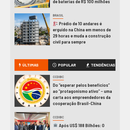
de baterias de R$ 100 milhões
BRASIL
Prédio de 10 andares é
erguido na China em menos de
29 horas e muda a construção
civil para sempre
ÚLTIMAS
POPULAR
TENDÊNCIAS
CCDIBC
Do “esperar pelos benefícios”
ao “protagonismo ativo” – uma
carta aos empreendedores da
cooperação Brasil-China
CCDIBC
Após US$ 188 Bilhões: O