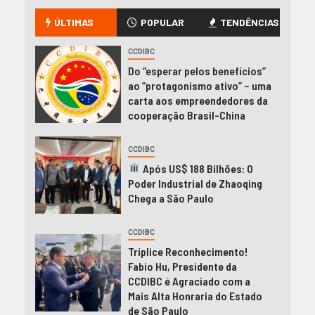
ÚLTIMAS
POPULAR
TENDÊNCIAS
CCDIBC
Do “esperar pelos benefícios”
ao “protagonismo ativo” – uma
carta aos empreendedores da
cooperação Brasil-China
CCDIBC
Após US$ 188 Bilhões: O
Poder Industrial de Zhaoqing
Chega a São Paulo
CCDIBC
Tríplice Reconhecimento!
Fabio Hu, Presidente da
CCDIBC é Agraciado com a
Mais Alta Honraria do Estado
de São Paulo