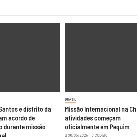
BRASIL
antos e distrito da
Missão Internacional na Ch
am acordo de
atividades começam
o durante missão
oficialmente em Pequim
nal
30/05/2026
CCDIBC