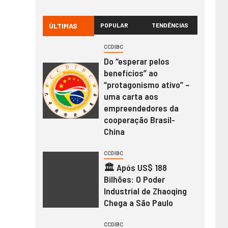
ÚLTIMAS
POPULAR
TENDÊNCIAS
CCDIBC
Do “esperar pelos
benefícios” ao
“protagonismo ativo” –
uma carta aos
empreendedores da
cooperação Brasil-
China
CCDIBC
🏛️ Após US$ 188
Bilhões: O Poder
Industrial de Zhaoqing
Chega a São Paulo
CCDIBC