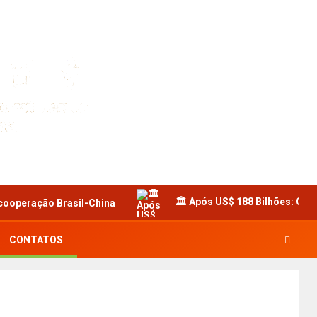
🏛️ Após US$ 188 Bilhões: O P
 cooperação Brasil-China
CONTATOS