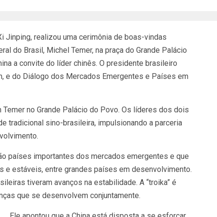
 Xi Jinping, realizou uma cerimônia de boas-vindas
al do Brasil, Michel Temer, na praça do Grande Palácio
ina a convite do líder chinês. O presidente brasileiro
en, e do Diálogo dos Mercados Emergentes e Países em
m Temer no Grande Palácio do Povo. Os líderes dos dois
tradicional sino-brasileira, impulsionando a parceria
volvimento.
l são países importantes dos mercados emergentes e que
as e estáveis, entre grandes países em desenvolvimento.
leiras tiveram avanços na estabilidade. A “troika” é
nanças que se desenvolvem conjuntamente.
Ele apontou que a China está disposta a se esforçar