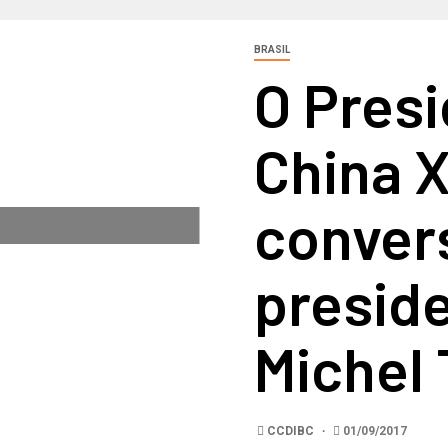
BRASIL
O Pres
China X
conver
preside
Michel
CCDIBC
01/09/2017