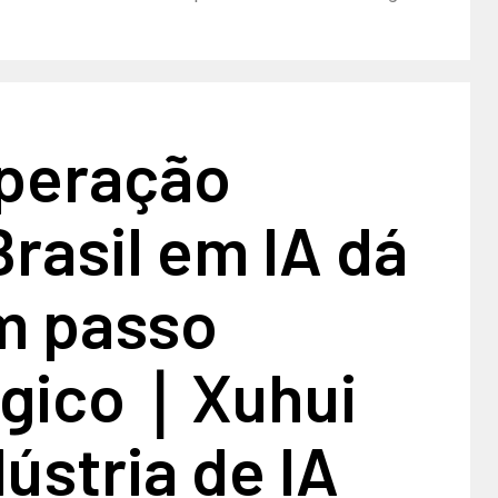
peração
rasil em IA dá
m passo
égico｜Xuhui
dústria de IA