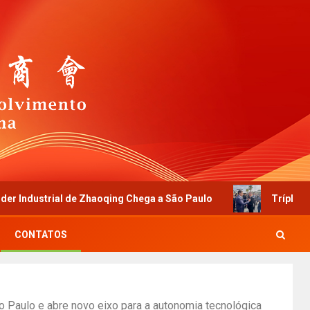
aoqing Chega a São Paulo
Tríplice Reconhecimento! Fab
CONTATOS
 Paulo e abre novo eixo para a autonomia tecnológica