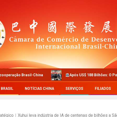
hina
Após US$ 188 Bilhões: O Poder Industrial de Zh
 BRASIL
NOTÍCIAS CHINA
SERVIÇOS
FILIADOS
tégico｜Xuhui leva indústria de IA de centenas de bilhões a São