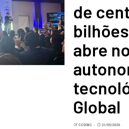
de cen
bilhões
abre no
autono
tecnoló
Global
CCDIBC
21/05/2026