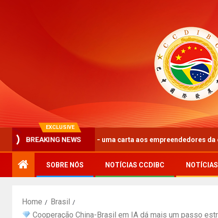
EXCLUSIVE
BREAKING NEWS
mo ativo” – uma carta aos empreendedores da cooperação Brasil-C
SOBRE NÓS
NOTÍCIAS CCDIBC
NOTÍCIAS
Home
Brasil
Cooperação China-Brasil em IA dá mais um passo estra