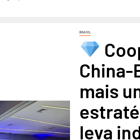
BRASIL
Coo
China-B
mais u
estrat
leva in