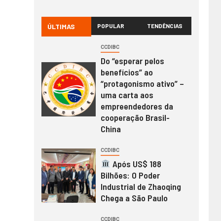
ÚLTIMAS
POPULAR
TENDÊNCIAS
CCDIBC
Do “esperar pelos
benefícios” ao
“protagonismo ativo” –
uma carta aos
empreendedores da
cooperação Brasil-
China
CCDIBC
Após US$ 188
Bilhões: O Poder
Industrial de Zhaoqing
Chega a São Paulo
CCDIBC