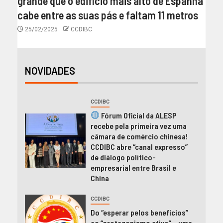
grande que o edifício mais alto de Espanha
cabe entre as suas pás e faltam 11 metros
25/02/2025
CCDIBC
NOVIDADES
CCDIBC
Fórum Oficial da ALESP
recebe pela primeira vez uma
câmara de comércio chinesa!
CCDIBC abre “canal expresso”
de diálogo político-
empresarial entre Brasil e
China
CCDIBC
Do “esperar pelos benefícios”
ao “protagonismo ativo” – uma