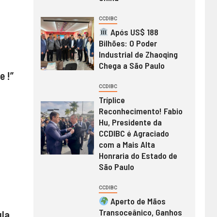
CCDIBC
Após US$ 188
Bilhões: O Poder
Industrial de Zhaoqing
Chega a São Paulo
e !”
CCDIBC
Tríplice
Reconhecimento! Fabio
Hu, Presidente da
CCDIBC é Agraciado
com a Mais Alta
Honraria do Estado de
São Paulo
CCDIBC
Aperto de Mãos
Transoceânico, Ganhos
ula