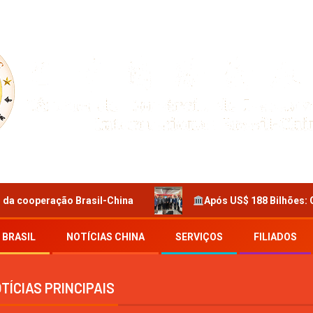
il-China
Após US$ 188 Bilhões: O Poder Industrial 
 BRASIL
NOTÍCIAS CHINA
SERVIÇOS
FILIADOS
TÍCIAS PRINCIPAIS