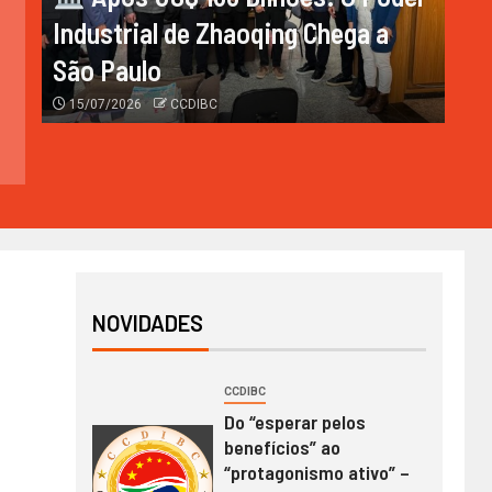
Industrial de Zhaoqing Chega
Industrial de Zhaoqing Chega a
São Paulo
São Paulo
15/07/2026
CCDIBC
15/07/2026
CCDIBC
NOVIDADES
CCDIBC
Do “esperar pelos
benefícios” ao
“protagonismo ativo” –