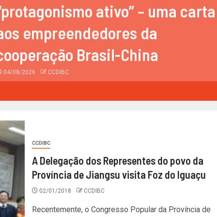
“protagonismo ativo” – uma carta
aos empreendedores da
cooperação Brasil-China
04/08/2026
CCDIBC
CCDIBC
A Delegação dos Representes do povo da
Província de Jiangsu visita Foz do Iguaçu
02/01/2018
CCDIBC
Recentemente, o Congresso Popular da Província de