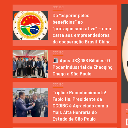
CCDIBC
Do “esperar pelos
1
benefícios” ao
“protagonismo ativo” – uma
carta aos empreendedores
da cooperação Brasil-China
CCDIBC
2
Após US$ 188 Bilhões: O
Poder Industrial de Zhaoqing
Chega a São Paulo
CCDIBC
Tríplice Reconhecimento!
3
Fabio Hu, Presidente da
CCDIBC é Agraciado com a
RIA
Mais Alta Honraria do
C
Estado de São Paulo
nte asiática escolhe o Brasil