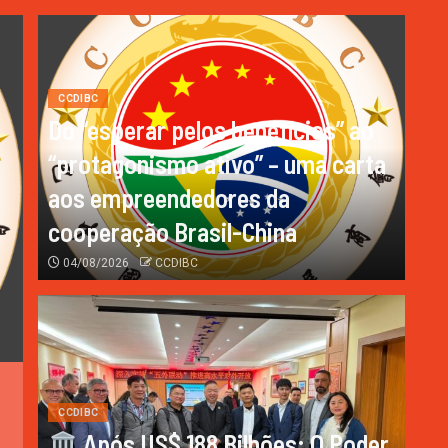
CCDIBC
Do “esperar pelos benefícios” ao
“protagonismo ativo” – uma carta
aos empreendedores da
cooperação Brasil-China
04/08/2026
CCDIBC
CCDIBC
Após US$ 188 Bilhões: O P
CCDIBC
Após US$ 188 Bilhões: O Poder