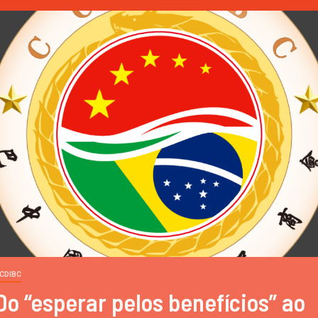
CDIBC
Do “esperar pelos benefícios” ao