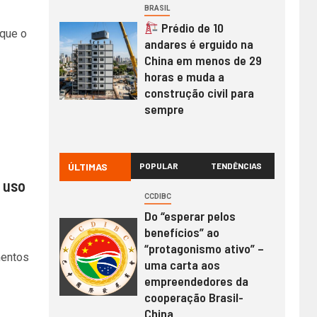
BRASIL
Prédio de 10
 que o
andares é erguido na
China em menos de 29
horas e muda a
construção civil para
sempre
ÚLTIMAS
POPULAR
TENDÊNCIAS
 uso
CCDIBC
Do “esperar pelos
benefícios” ao
“protagonismo ativo” –
mentos
uma carta aos
empreendedores da
cooperação Brasil-
China