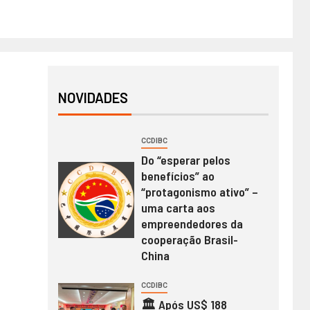
NOVIDADES
CCDIBC
Do “esperar pelos
benefícios” ao
“protagonismo ativo” –
uma carta aos
empreendedores da
cooperação Brasil-
China
CCDIBC
🏛️ Após US$ 188