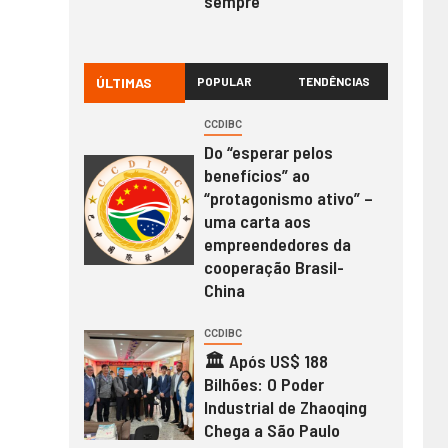
sempre
ÚLTIMAS
POPULAR
TENDÊNCIAS
CCDIBC
Do “esperar pelos
benefícios” ao
“protagonismo ativo” –
uma carta aos
empreendedores da
cooperação Brasil-
China
CCDIBC
🏛️ Após US$ 188
Bilhões: O Poder
Industrial de Zhaoqing
Chega a São Paulo