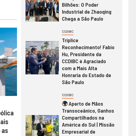
Bilhões: O Poder
Industrial de Zhaoqing
Chega a São Paulo
CCDIBC
Tríplice
Reconhecimento! Fabio
Hu, Presidente da
CCDIBC é Agraciado
com a Mais Alta
Honraria do Estado de
São Paulo
CCDIBC
🌍 Aperto de Mãos
Transoceânico, Ganhos
eólica
Compartilhados na
mais
América do Sul | Missão
 as
Empresarial de