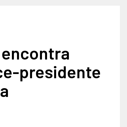
 encontra
ce-presidente
na