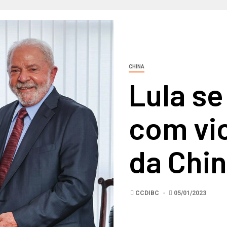
CHINA
Lula se
com vi
da Chi
CCDIBC
05/01/2023