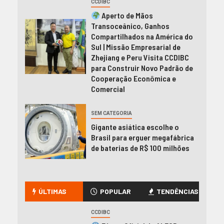
CCDIBC
Aperto de Mãos
Transoceânico, Ganhos
Compartilhados na América do
Sul | Missão Empresarial de
Zhejiang e Peru Visita CCDIBC
para Construir Novo Padrão de
Cooperação Econômica e
Comercial
SEM CATEGORIA
Gigante asiática escolhe o
Brasil para erguer megafábrica
de baterias de R$ 100 milhões
ÚLTIMAS
POPULAR
TENDÊNCIAS
CCDIBC