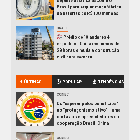
Brasil para erguer megafábrica
de baterias de R$ 100 milhões
BRASIL
Prédio de 10 andares é
erguido na China em menos de
29 horas e muda a construção
civil para sempre
ÚLTIMAS
POPULAR
TENDÊNCIAS
CCDIBC
Do “esperar pelos benefícios”
ao “protagonismo ativo” – uma
carta aos empreendedores da
cooperação Brasil-China
CCDIBC