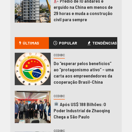
Prédio de 10 andares é
erguido na China em menos de
29 horas e muda a construção
civil para sempre
ÚLTIMAS
POPULAR
TENDÊNCIAS
CCDIBC
Do “esperar pelos benefícios”
ao “protagonismo ativo” – uma
carta aos empreendedores da
cooperação Brasil-China
CCDIBC
Após US$ 188 Bilhões: O
Poder Industrial de Zhaoqing
Chega a São Paulo
CCDIBC