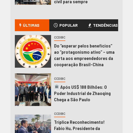
civil para sempre
ÚLTIMAS
POPULAR
TENDÊNCIAS
CCDIBC
Do “esperar pelos benefícios”
ao “protagonismo ativo” – uma
carta aos empreendedores da
cooperação Brasil-China
CCDIBC
Após US$ 188 Bilhões: O
Poder Industrial de Zhaoqing
Chega a São Paulo
CCDIBC
Tríplice Reconhecimento!
Fabio Hu, Presidente da