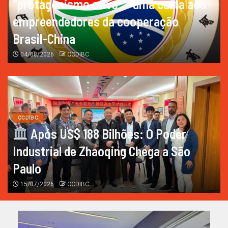
“protagonismo ativo” – uma carta aos
empreendedores da cooperação
Brasil-China
04/08/2026
CCDIBC
CCDIBC
Após US$ 188 Bilhões: O Poder
Industrial de Zhaoqing Chega a São
Paulo
15/07/2026
CCDIBC