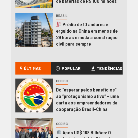
de baterias de R$ 100 milhões
BRASIL
Prédio de 10 andares é
erguido na China em menos de
29 horas e muda a construção
civil para sempre
ÚLTIMAS
POPULAR
TENDÊNCIAS
CCDIBC
Do “esperar pelos benefícios”
ao “protagonismo ativo” – uma
carta aos empreendedores da
cooperação Brasil-China
CCDIBC
Após US$ 188 Bilhões: O