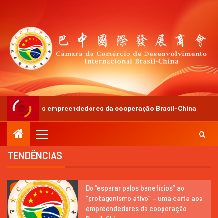
eendedores da cooperação Brasil-China
Após US$ 188
TENDÊNCIAS
Do “esperar pelos benefícios” ao
1
“protagonismo ativo” – uma carta aos
empreendedores da cooperação