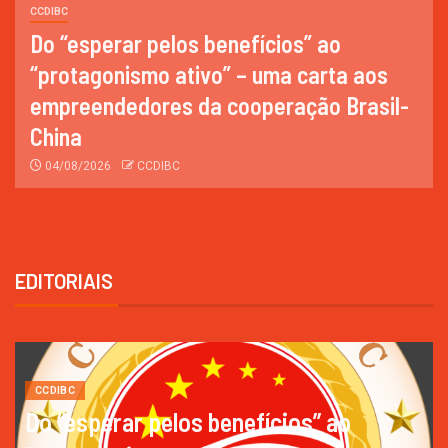
CCDIBC
Após US$ 188 Bilhões: O Poder
Industrial de Zhaoqing Chega a São
Paulo
15/07/2026
CCDIBC
EDITORIAIS
CCDIBC
Do “esperar pelos benefícios” ao