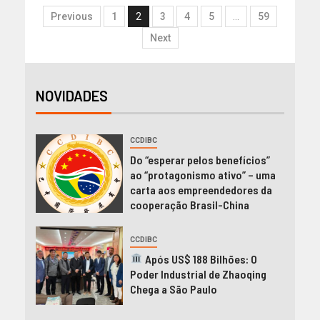
Previous
1
2
3
4
5
…
59
Next
NOVIDADES
CCDIBC
Do “esperar pelos benefícios”
ao “protagonismo ativo” – uma
carta aos empreendedores da
cooperação Brasil-China
CCDIBC
Após US$ 188 Bilhões: O
Poder Industrial de Zhaoqing
Chega a São Paulo